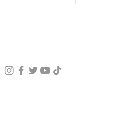
01-98
-571, Brasil
usescoladedanca@gmail.com