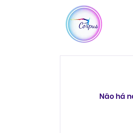
Vem
Iníc
Não há n