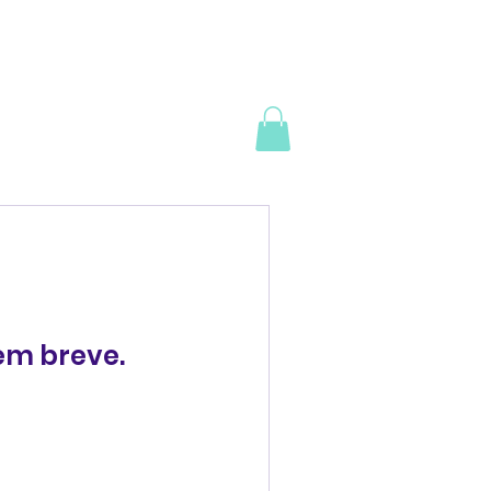
 gente!
Eventos
em breve.