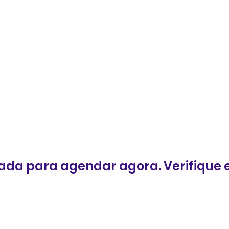
 dançar e ser feliz com a
io
Modalidades
Loja
ada para agendar agora. Verifique 