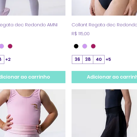
Visualização rápida
Visualização rápid
Regata dec Redondo AMNI
Collant Regata dec Redondo
Preço
R$ 115,00
8
+2
36
38
40
+5
dicionar ao carrinho
Adicionar ao carrin