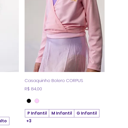
a
Visualização rápida
Casaquinho Bolero CORPUS
Preço
R$ 84,00
P Infantil
M Infantil
G Infantil
lto
+3