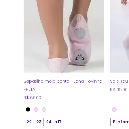
Visualização rápida
Sapatilha meia ponta - Lona - ovinho
Saia Tou
PRETA
Preço
R$ 65,00
Preço
R$ 65,00
22
23
24
+17
P Infant