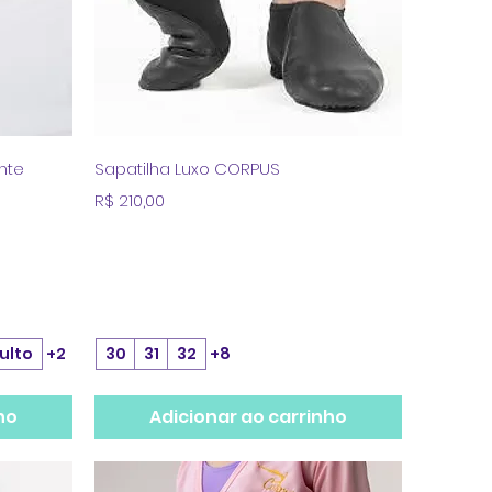
a
Visualização rápida
ente
Sapatilha Luxo CORPUS
Preço
R$ 210,00
ulto
+2
30
31
32
+8
ho
Adicionar ao carrinho