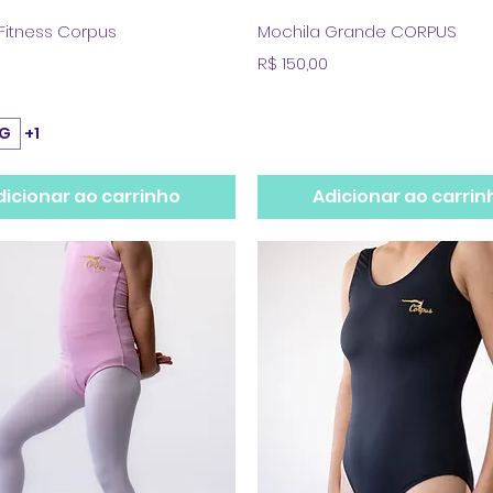
Visualização rápida
Visualização rápid
Fitness Corpus
Mochila Grande CORPUS
Preço
R$ 150,00
G
+1
dicionar ao carrinho
Adicionar ao carrin