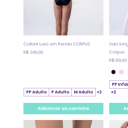
Visualização rápida
Collant Luxo em Renda CORPUS
Saia long
Preço
Corpus
R$ 245,00
Preço
R$ 89,00
PP Infan
PP Adulto
P Adulto
M Adulto
+2
+2
Adicionar ao carrinho
A