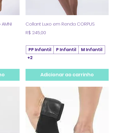
a
Visualização rápida
 AMNI
Collant Luxo em Renda CORPUS
Preço
R$ 245,00
PP Infantil
P Infantil
M Infantil
+2
ho
Adicionar ao carrinho