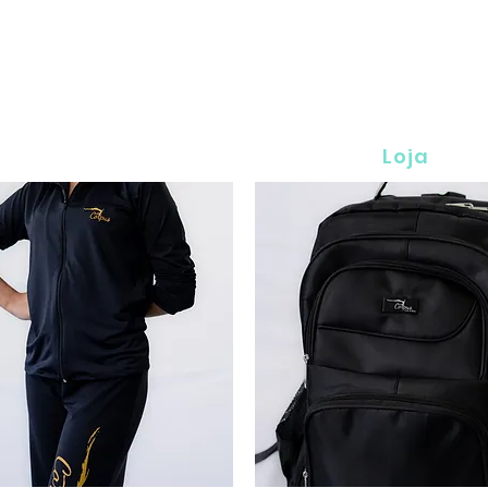
 dançar e ser feliz com a
io
Modalidades
Loja