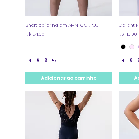
Visualização rápida
Short bailarina em AMNI CORPUS
Collant 
Preço
Preço
R$ 84,00
R$ 115,00
4
6
8
+7
4
6
Adicionar ao carrinho
A