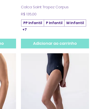
a
Visualização rápida
Calca Saint Tropez Corpus
Preço
R$ 135,00
PP Infantil
P Infantil
M Infantil
+7
ho
Adicionar ao carrinho