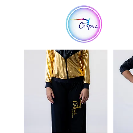
Vem
Iníc