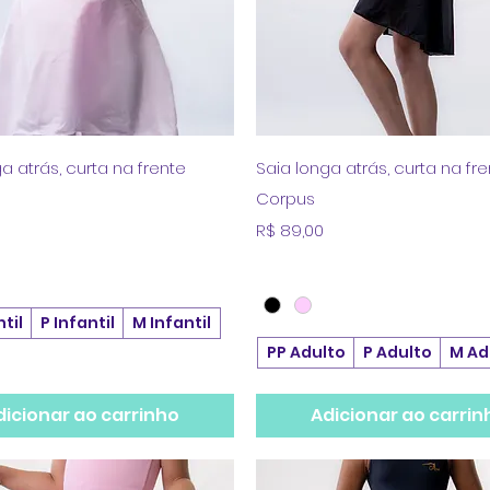
Visualização rápida
Visualização rápid
a atrás, curta na frente
Saia longa atrás, curta na fr
Corpus
Preço
R$ 89,00
til
P Infantil
M Infantil
PP Adulto
P Adulto
M Ad
dicionar ao carrinho
Adicionar ao carrin