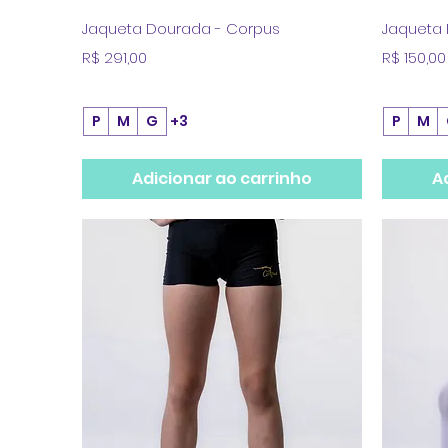
Visualização rápida
Jaqueta Dourada - Corpus
Jaqueta 
Preço
Preço
R$ 291,00
R$ 150,00
P
M
G
+3
P
M
Adicionar ao carrinho
A