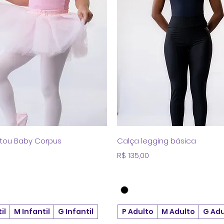
Visualização rápida
Visualização rápid
 tou Baby Corpus
Calça legging básica
Preço
R$ 135,00
il
M Infantil
G Infantil
P Adulto
M Adulto
G Adu