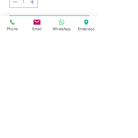
Adicionar ao carrinho
Phone
Email
WhatsApp
Endereço
Botinha em couro / recorte em 
neoprene Luxo CORPUS
Corpus Escola de Dança
-
CNPJ 19.550.674/0001-98
Av. Prefeito Tuany Toledo, 41 - 2º Andar -
Fatima II, Pouso Alegre - MG,
37553-571
,
Brasil