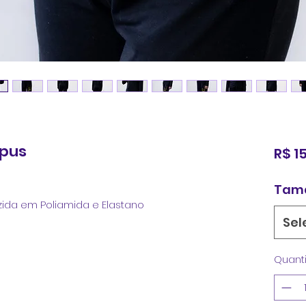
rpus
R$ 1
Tam
zida em Poliamida e Elastano
Sel
Quant