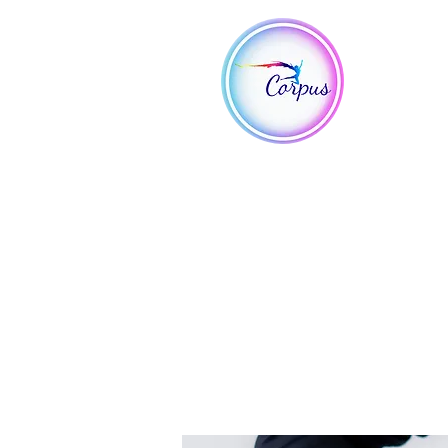
Vem
Iníc