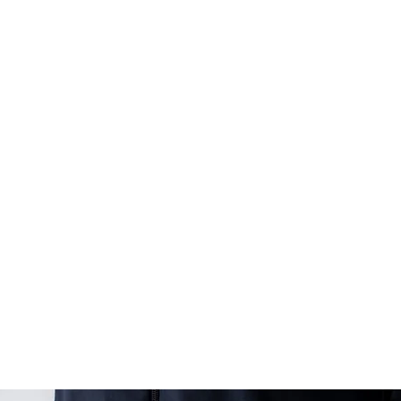
 dançar e ser feliz com a
io
Modalidades
Loja