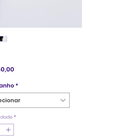
Preço
50,00
anho
*
ecionar
idade
*