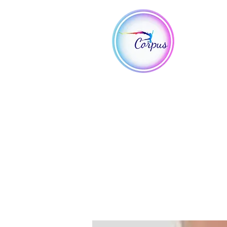
Vem
Iníc