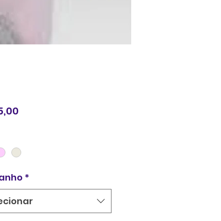
Preço
5,00
anho
*
ecionar